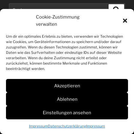
Suchen
Suche
nach:
Cookie-Zustimmung
verwalten
Um dir ein optimales Erlebnis zu bieten, verwenden wir Technologien
wie Cookies, um Geräteinformationen zu speichern und/oder darauf
zuzugreifen. Wenn du diesen Technologien zustimmst, können wir
Daten wie das Surfverhalten oder eindeutige IDs auf dieser Website
verarbeiten. Wenn du deine Zustimmung nicht erteilst oder
hp-underwaterphoto.com Copyright © All Rights
zurückziehst, können bestimmte Merkmale und Funktionen
Reserved |
@
|
#
beeinträchtigt werden.
Akzeptieren
Ablehnen
Einstellungen ansehen
Impressum
Datenschutzerklärung
Impressum