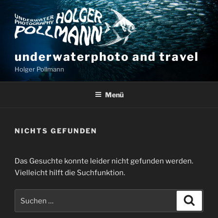
Zum
Inhalt
springen
underwaterphoto and travel
Holger Pollmann
Menü
NICHTS GEFUNDEN
Das Gesuchte konnte leider nicht gefunden werden.
Vielleicht hilft die Suchfunktion.
Suchen
Suche
nach: